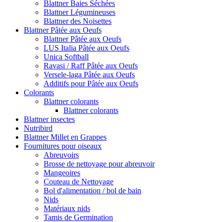
Blattner Baies Séchées
Blattner Légumineuses
Blattner des Noisettes
Blattner Pâtée aux Oeufs
Blattner Pâtée aux Oeufs
LUS Italia Pâtée aux Oeufs
Unica Softball
Ravasi / Raff Pâtée aux Oeufs
Versele-laga Pâtée aux Oeufs
Additifs pour Pâtée aux Oeufs
Colorants
Blattner colorants
Blattner colorants
Blattner insectes
Nutribird
Blattner Millet en Grappes
Fournitures pour oiseaux
Abreuvoirs
Brosse de nettoyage pour abreuvoir
Mangeoires
Couteau de Nettoyage
Bol d'alimentation / bol de bain
Nids
Matériaux nids
Tamis de Germination