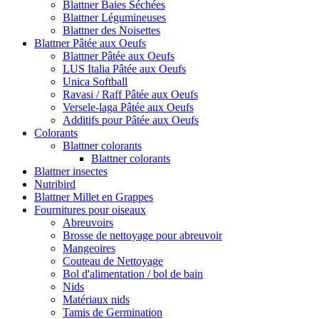
Blattner Baies Séchées
Blattner Légumineuses
Blattner des Noisettes
Blattner Pâtée aux Oeufs
Blattner Pâtée aux Oeufs
LUS Italia Pâtée aux Oeufs
Unica Softball
Ravasi / Raff Pâtée aux Oeufs
Versele-laga Pâtée aux Oeufs
Additifs pour Pâtée aux Oeufs
Colorants
Blattner colorants
Blattner colorants
Blattner insectes
Nutribird
Blattner Millet en Grappes
Fournitures pour oiseaux
Abreuvoirs
Brosse de nettoyage pour abreuvoir
Mangeoires
Couteau de Nettoyage
Bol d'alimentation / bol de bain
Nids
Matériaux nids
Tamis de Germination